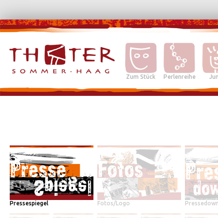
Zum Stück
Perlenreihe
Jun
Pressespiegel
Fotos/Logo
Pressedown