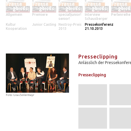
Allgemein
Premiere
special!junior!
Interview
Perlenreihe
senior!
Schausberger
Kultur
Junior Casting
Nestroy-Preis
Pressekonferenz
Kooperation
2013
21.10.2013
Presseclipping
Anlässlich der Pressekonfer
Presseclipping
Foto: Lisa Zeilermayr