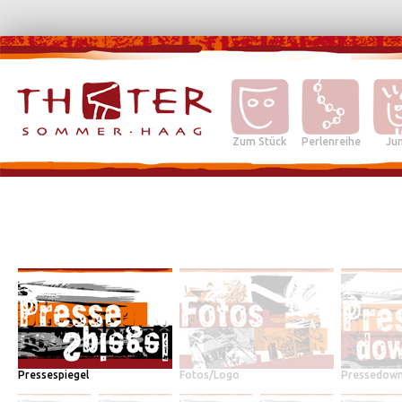
Zum Stück
Perlenreihe
Jun
Pressespiegel
Fotos/Logo
Pressedown