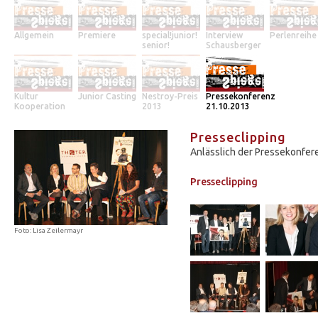
Allgemein
Premiere
special!junior!
Interview
Perlenreihe
senior!
Schausberger
Kultur
Junior Casting
Nestroy-Preis
Pressekonferenz
Kooperation
2013
21.10.2013
Presseclipping
Anlässlich der Pressekonfer
Presseclipping
Foto: Lisa Zeilermayr