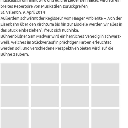
musikalisch umrahmt wird und etliche Lieder beinhaltet, wird auf ein
breites Repertoire von Musikstilen zurückgreifen.
St. Valentin, 9. April 2014
Außerdem schwärmt der Regisseur vom Haager Ambiente – „Von der
Eisenbahn über den Kirchturm bis hin zur Eisdiele werden wir alles in
das Stück einbeziehen“, freut sich Kuchinka.
Bühnenbildner Sam Madwar wird ein herrliches Venedig in schwarz-
weiß, welches im Stückverlauf in prächtigen Farben erleuchtet
werden soll und verschiedene Perspektiven bieten wird, auf die
Bühne zaubern.