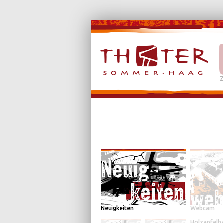
Z
Neuigkeiten
Webcam
Holzapfelh