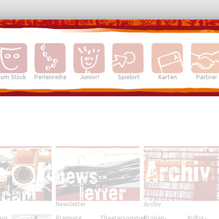
um Stück
Perlenreihe
Junior!
Spielort
Karten
Partner
Newsletter
Archiv
aus
Premiere
Theatersommer
Proben-
Kultur-