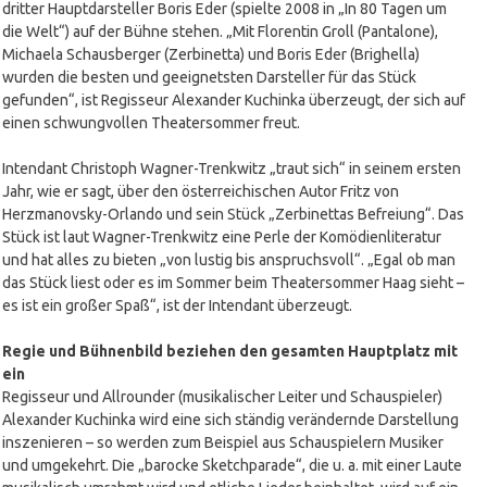
dritter Hauptdarsteller Boris Eder (spielte 2008 in „In 80 Tagen um
die Welt“) auf der Bühne stehen. „Mit Florentin Groll (Pantalone),
Michaela Schausberger (Zerbinetta) und Boris Eder (Brighella)
wurden die besten und geeignetsten Darsteller für das Stück
gefunden“, ist Regisseur Alexander Kuchinka überzeugt, der sich auf
einen schwungvollen Theatersommer freut.
Intendant Christoph Wagner-Trenkwitz „traut sich“ in seinem ersten
Jahr, wie er sagt, über den österreichischen Autor Fritz von
Herzmanovsky-Orlando und sein Stück „Zerbinettas Befreiung“. Das
Stück ist laut Wagner-Trenkwitz eine Perle der Komödienliteratur
und hat alles zu bieten „von lustig bis anspruchsvoll“. „Egal ob man
das Stück liest oder es im Sommer beim Theatersommer Haag sieht –
es ist ein großer Spaß“, ist der Intendant überzeugt.
Regie und Bühnenbild beziehen den gesamten Hauptplatz mit
ein
Regisseur und Allrounder (musikalischer Leiter und Schauspieler)
Alexander Kuchinka wird eine sich ständig verändernde Darstellung
inszenieren – so werden zum Beispiel aus Schauspielern Musiker
und umgekehrt. Die „barocke Sketchparade“, die u. a. mit einer Laute