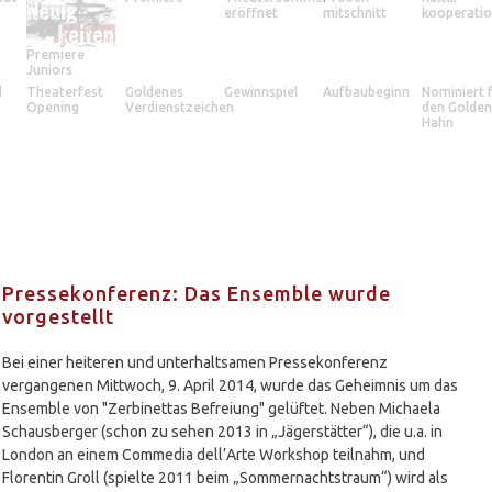
eröffnet
mitschnitt
kooperati
Premiere
Juniors
d
Theaterfest
Goldenes
Gewinnspiel
Aufbaubeginn
Nominiert 
Opening
Verdienstzeichen
den Golde
Hahn
Pressekonferenz: Das Ensemble wurde
vorgestellt
Bei einer heiteren und unterhaltsamen Pressekonferenz
vergangenen Mittwoch, 9. April 2014, wurde das Geheimnis um das
Ensemble von "Zerbinettas Befreiung" gelüftet. Neben Michaela
Schausberger (schon zu sehen 2013 in „Jägerstätter“), die u.a. in
London an einem Commedia dell’Arte Workshop teilnahm, und
Florentin Groll (spielte 2011 beim „Sommernachtstraum“) wird als