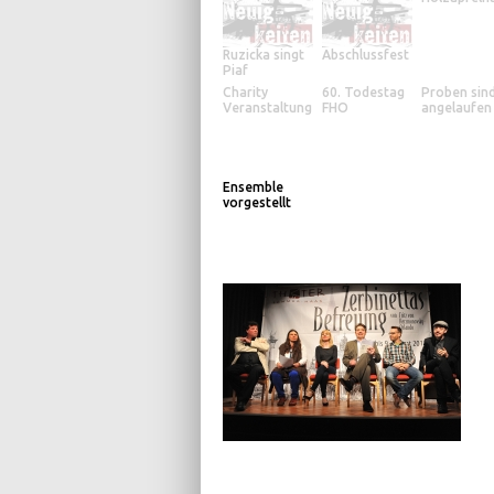
Ruzicka singt
Abschlussfest
Piaf
Charity
60. Todestag
Proben sin
Veranstaltung
FHO
angelaufen
Ensemble
vorgestellt